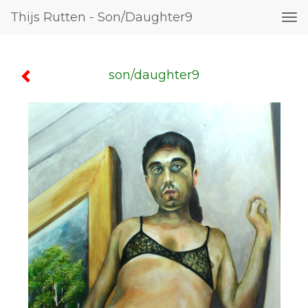
Thijs Rutten - Son/daughter9
Tog
nav
son/daughter9