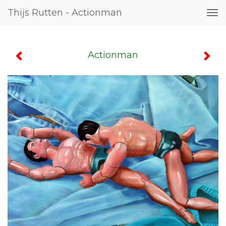
Thijs Rutten - Actionman
Tog
nav
Actionman