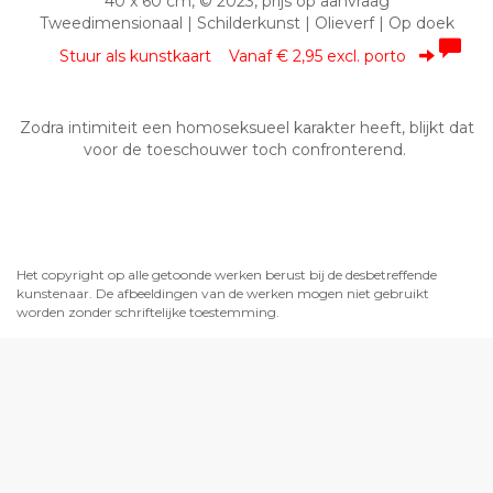
40 x 60 cm, © 2023, prijs op aanvraag
Tweedimensionaal | Schilderkunst | Olieverf | Op doek
Stuur als kunstkaart
Vanaf € 2,95 excl. porto
Zodra intimiteit een homoseksueel karakter heeft, blijkt dat
voor de toeschouwer toch confronterend.
Het copyright op alle getoonde werken berust bij de desbetreffende
kunstenaar. De afbeeldingen van de werken mogen niet gebruikt
worden zonder schriftelijke toestemming.