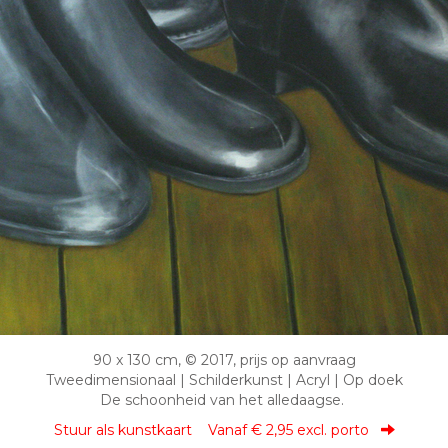
90 x 130 cm, © 2017, prijs op aanvraag
Tweedimensionaal | Schilderkunst | Acryl | Op doek
De schoonheid van het alledaagse.
Stuur als kunstkaart
Vanaf € 2,95 excl. porto