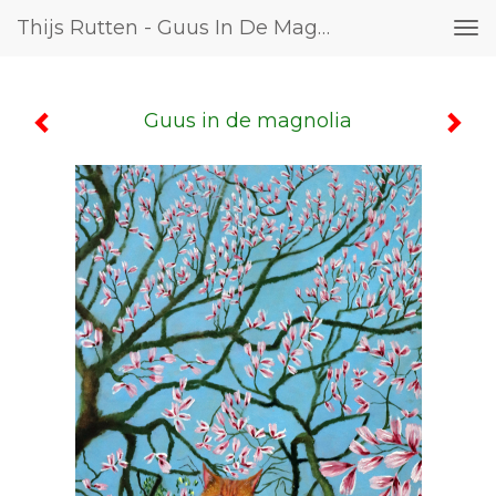
Thijs Rutten - Guus In De Magnolia
Tog
nav
Guus in de magnolia