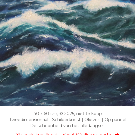
40 x 60 cm, © 2025, niet te koop
Tweedimensionaal | Schilderkunst | Olieverf | Op paneel
De schoonheid van het alledaagse.
Stuur als kunstkaart
Vanaf € 2,95 excl. porto