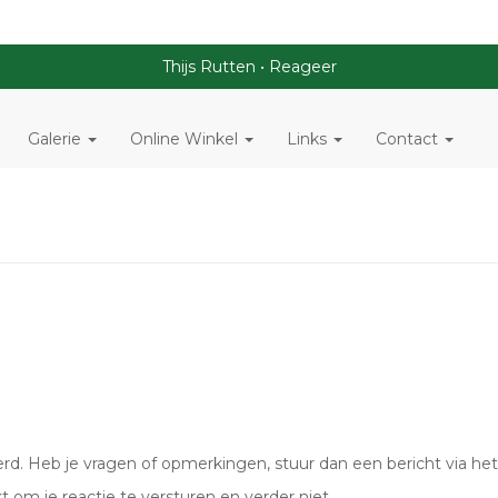
Thijs Rutten
Reageer
Galerie
Online Winkel
Links
Contact
. Heb je vragen of opmerkingen, stuur dan een bericht via het 
t om je reactie te versturen en verder niet.