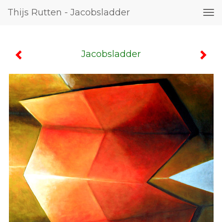
Thijs Rutten - Jacobsladder
Tog
nav
Jacobsladder